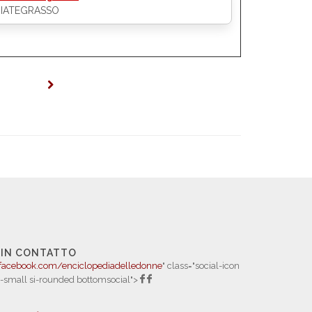
BIATEGRASSO
 IN CONTATTO
facebook.com/enciclopediadelledonne
" class="social-icon
i-small si-rounded bottomsocial">