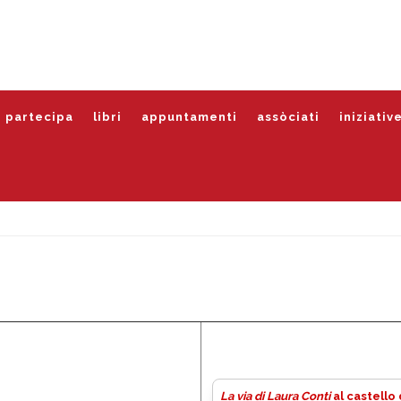
partecipa
libri
appuntamenti
assòciati
iniziativ
La via di Laura Conti
al castello