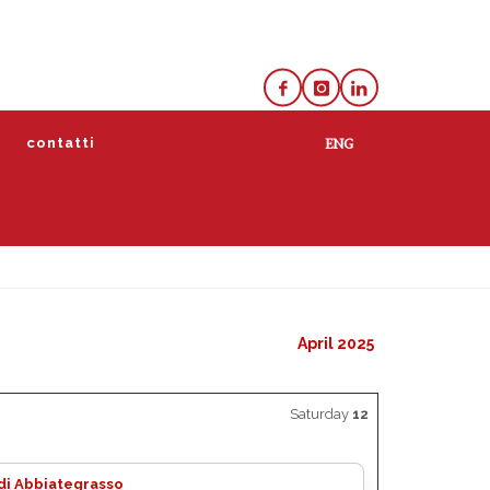
e
contatti
lista
calendario
April 2025
Saturday
12
 di Abbiategrasso