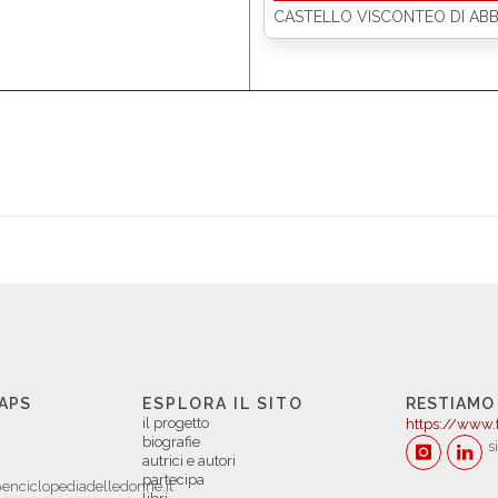
CASTELLO VISCONTEO DI AB
 APS
ESPLORA IL SITO
RESTIAMO
il progetto
https://www.
biografie
s
autrici e autori
partecipa
enciclopediadelledonne.it