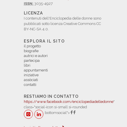
ISSN:
3035-4927
LICENZA
I contenuti dell'Enciclopedia delle donne sono
pubblicati sotto licenza Creative Commons CC
BY-NC-SA 4.0.
ESPLORA IL SITO
il progetto
biografie
autrici e autori
partecipa
libri
appuntamenti
iniziative
assòciati
contatti
RESTIAMO IN CONTATTO
https://www.facebook.com/enciclopediadelledonne
"
class="social-icon si-small si-rounded
bottomsocial">