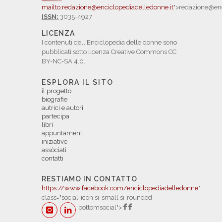
mailto:redazione@enciclopediadelledonne.it
">redazione@enc
ISSN:
3035-4927
LICENZA
I contenuti dell'Enciclopedia delle donne sono
pubblicati sotto licenza Creative Commons CC
BY-NC-SA 4.0.
ESPLORA IL SITO
il progetto
biografie
autrici e autori
partecipa
libri
appuntamenti
iniziative
assòciati
contatti
RESTIAMO IN CONTATTO
https://www.facebook.com/enciclopediadelledonne
"
class="social-icon si-small si-rounded
bottomsocial">