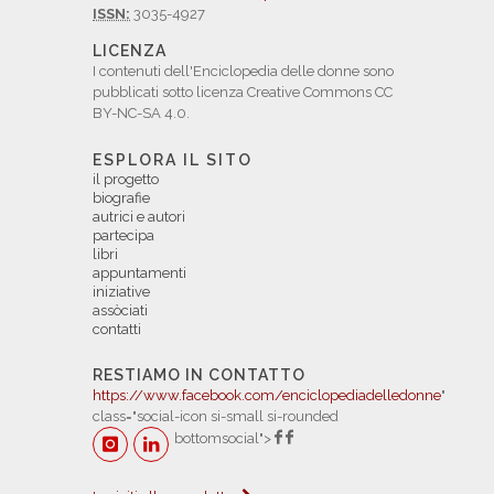
ISSN:
3035-4927
LICENZA
I contenuti dell'Enciclopedia delle donne sono
pubblicati sotto licenza Creative Commons CC
BY-NC-SA 4.0.
ESPLORA IL SITO
il progetto
biografie
autrici e autori
partecipa
libri
appuntamenti
iniziative
assòciati
contatti
RESTIAMO IN CONTATTO
https://www.facebook.com/enciclopediadelledonne
"
class="social-icon si-small si-rounded
bottomsocial">