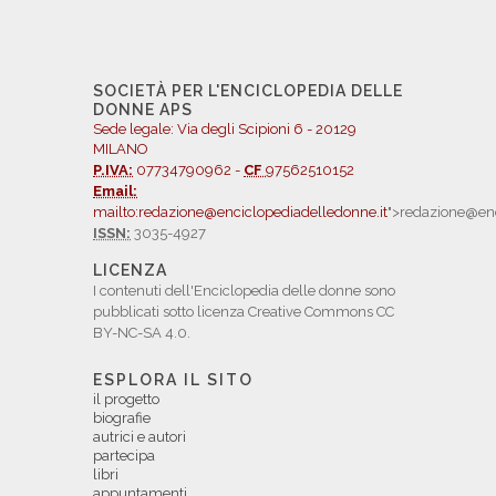
SOCIETÀ PER L'ENCICLOPEDIA DELLE
DONNE APS
Sede legale: Via degli Scipioni 6 - 20129
MILANO
P.IVA:
07734790962 -
CF
97562510152
Email:
mailto:redazione@enciclopediadelledonne.it
">redazione@enc
ISSN:
3035-4927
LICENZA
I contenuti dell'Enciclopedia delle donne sono
pubblicati sotto licenza Creative Commons CC
BY-NC-SA 4.0.
ESPLORA IL SITO
il progetto
biografie
autrici e autori
partecipa
libri
appuntamenti