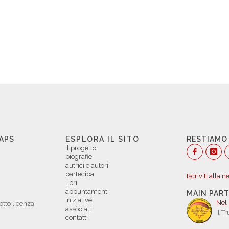
 APS
ESPLORA IL SITO
RESTIAMO
il progetto
biografie
autrici e autori
partecipa
Iscriviti alla 
libri
appuntamenti
MAIN PAR
iniziative
Nel
otto licenza
assòciati
Il T
contatti