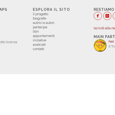
 APS
ESPLORA IL SITO
RESTIAMO
il progetto
biografie
autrici e autori
partecipa
Iscriviti alla 
libri
appuntamenti
MAIN PAR
iniziative
Nel
otto licenza
assòciati
Il T
contatti