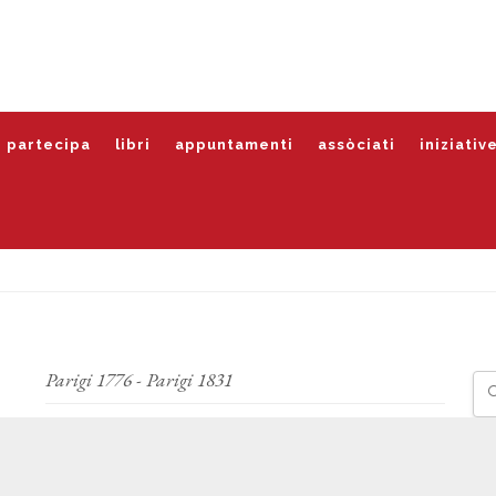
partecipa
libri
appuntamenti
assòciati
iniziativ
Parigi 1776 - Parigi 1831