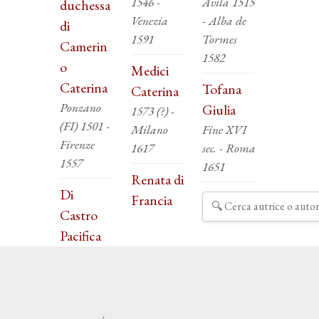
1546 -
Avila 1515
duchessa
Venezia
- Alba de
di
1591
Tormes
Camerin
1582
o
Medici
Caterina
Tofana
Caterina
Ponzano
Giulia
1573 (?) -
(FI) 1501 -
Milano
Fine XVI
Firenze
1617
sec. - Roma
1557
1651
Renata di
Di
Francia
Castro
Pacifica