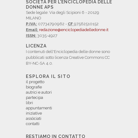
SOCIETÀ PER L'ENCICLOPEDIA DELLE
DONNE APS
Sede legale: Via degli Scipioni 6 - 20129
MILANO
P.IVA:
07734790962 -
CF
97562510152
Email:
redazione@enciclopediadelledonne.it
ISSN:
3035-4927
LICENZA
I contenuti dell'Enciclopedia delle donne sono
pubblicati sotto licenza Creative Commons CC
BY-NC-SA 4.0.
ESPLORA IL SITO
il progetto
biografie
autrici e autori
partecipa
libri
appuntamenti
iniziative
assòciati
contatti
RESTIAMO IN CONTATTO