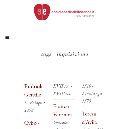
tags - inquisizione
Budrioli
XVII sec. -
1510 -
XVIII sec.
Montargis
Gentile
1575
? - Bologna
Franco
1498
Teresa
Veronica
d'Avila
Cybo -
Venezia