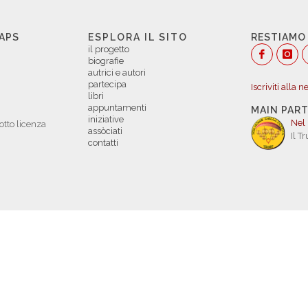
 APS
ESPLORA IL SITO
RESTIAMO
il progetto
biografie
autrici e autori
partecipa
Iscriviti alla 
libri
appuntamenti
MAIN PAR
iniziative
Nel
otto licenza
assòciati
Il T
contatti