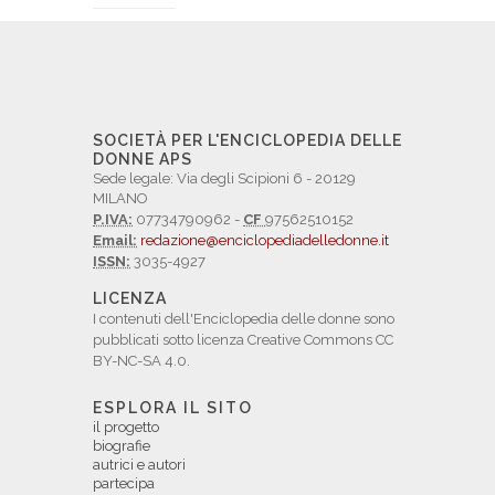
SOCIETÀ PER L'ENCICLOPEDIA DELLE
DONNE APS
Sede legale: Via degli Scipioni 6 - 20129
MILANO
P.IVA:
07734790962 -
CF
97562510152
Email:
redazione@enciclopediadelledonne.it
ISSN:
3035-4927
LICENZA
I contenuti dell'Enciclopedia delle donne sono
pubblicati sotto licenza Creative Commons CC
BY-NC-SA 4.0.
ESPLORA IL SITO
il progetto
biografie
autrici e autori
partecipa