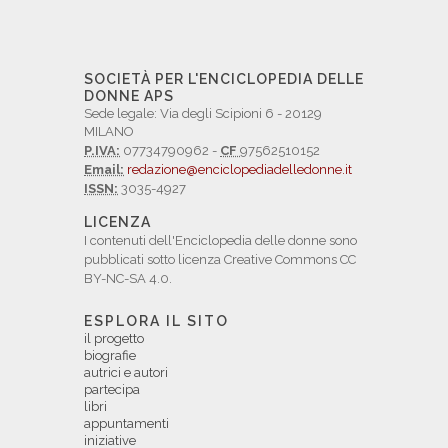
SOCIETÀ PER L'ENCICLOPEDIA DELLE
DONNE APS
Sede legale: Via degli Scipioni 6 - 20129
MILANO
P.IVA:
07734790962 -
CF
97562510152
Email:
redazione@enciclopediadelledonne.it
ISSN:
3035-4927
LICENZA
I contenuti dell'Enciclopedia delle donne sono
pubblicati sotto licenza Creative Commons CC
BY-NC-SA 4.0.
ESPLORA IL SITO
il progetto
biografie
autrici e autori
partecipa
libri
appuntamenti
iniziative