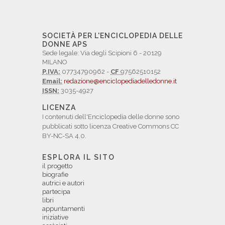
SOCIETÀ PER L'ENCICLOPEDIA DELLE
DONNE APS
Sede legale: Via degli Scipioni 6 - 20129
MILANO
P.IVA:
07734790962 -
CF
97562510152
Email:
redazione@enciclopediadelledonne.it
ISSN:
3035-4927
LICENZA
I contenuti dell'Enciclopedia delle donne sono
pubblicati sotto licenza Creative Commons CC
BY-NC-SA 4.0.
ESPLORA IL SITO
il progetto
biografie
autrici e autori
partecipa
libri
appuntamenti
iniziative