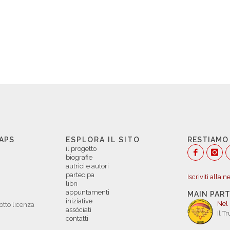
 APS
ESPLORA IL SITO
RESTIAMO
il progetto
biografie
autrici e autori
partecipa
Iscriviti alla 
libri
appuntamenti
MAIN PAR
iniziative
Nel
otto licenza
assòciati
Il T
contatti