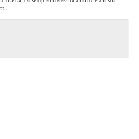
i ricerca. Da sempre interessata all’altro e alla sua
tti.