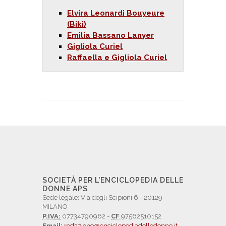
Elvira Leonardi Bouyeure
(Biki)
Emilia Bassano Lanyer
Gigliola Curiel
Raffaella e Gigliola Curiel
SOCIETÀ PER L'ENCICLOPEDIA DELLE
DONNE APS
Sede legale: Via degli Scipioni 6 - 20129
MILANO
P.IVA:
07734790962 -
CF
97562510152
Email:
redazione@enciclopediadelledonne.it