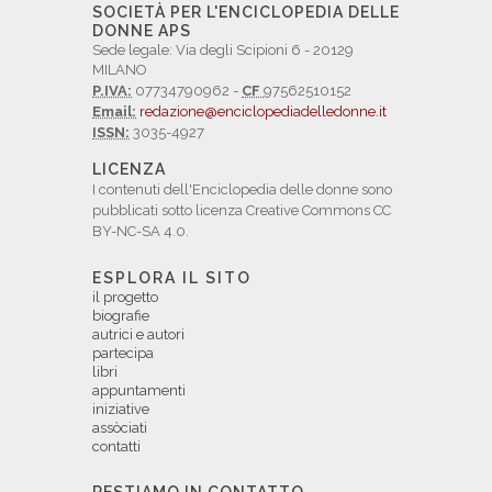
SOCIETÀ PER L'ENCICLOPEDIA DELLE
DONNE APS
Sede legale: Via degli Scipioni 6 - 20129
MILANO
P.IVA:
07734790962 -
CF
97562510152
Email:
redazione@enciclopediadelledonne.it
ISSN:
3035-4927
LICENZA
I contenuti dell'Enciclopedia delle donne sono
pubblicati sotto licenza Creative Commons CC
BY-NC-SA 4.0.
ESPLORA IL SITO
il progetto
biografie
autrici e autori
partecipa
libri
appuntamenti
iniziative
assòciati
contatti