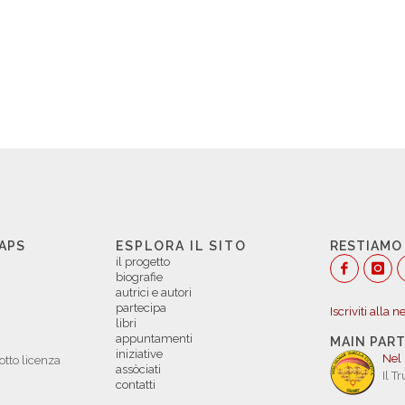
 APS
ESPLORA IL SITO
RESTIAMO
il progetto
biografie
autrici e autori
partecipa
Iscriviti alla 
libri
appuntamenti
MAIN PAR
iniziative
Nel
otto licenza
assòciati
Il T
contatti