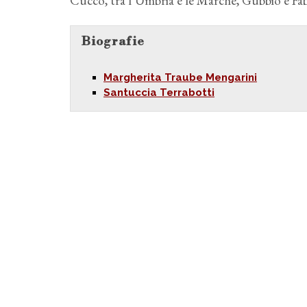
Cucco, tra l’Umbria e le Marche, Gubbio e Fab
Biografie
Margherita Traube Mengarini
Santuccia Terrabotti