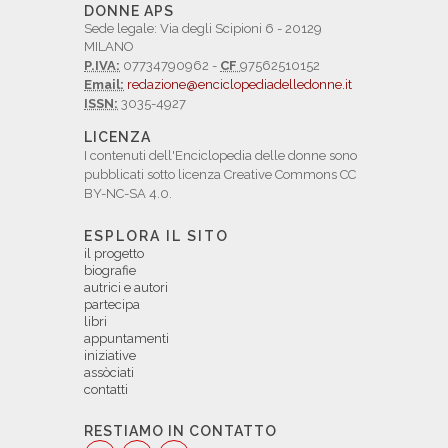
DONNE APS
Sede legale: Via degli Scipioni 6 - 20129
MILANO
P.IVA:
07734790962 -
CF
97562510152
Email:
redazione@enciclopediadelledonne.it
ISSN:
3035-4927
LICENZA
I contenuti dell'Enciclopedia delle donne sono
pubblicati sotto licenza Creative Commons CC
BY-NC-SA 4.0.
ESPLORA IL SITO
il progetto
biografie
autrici e autori
partecipa
libri
appuntamenti
iniziative
assòciati
contatti
RESTIAMO IN CONTATTO