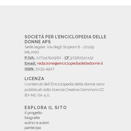
SOCIETÀ PER L'ENCICLOPEDIA DELLE
DONNE APS
Sede legale: Via degli Scipioni 6 - 20129
MILANO
P.IVA:
07734790962 -
CF
97562510152
Email:
redazione@enciclopediadelledonne.it
ISSN:
3035-4927
LICENZA
I contenuti dell'Enciclopedia delle donne sono
pubblicati sotto licenza Creative Commons CC
BY-NC-SA 4.0.
ESPLORA IL SITO
il progetto
biografie
autrici e autori
partecipa