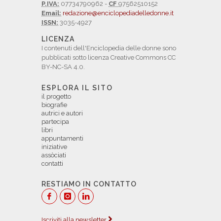
P.IVA:
07734790962 -
CF
97562510152
Email:
redazione@enciclopediadelledonne.it
ISSN:
3035-4927
LICENZA
I contenuti dell'Enciclopedia delle donne sono
pubblicati sotto licenza Creative Commons CC
BY-NC-SA 4.0.
ESPLORA IL SITO
il progetto
biografie
autrici e autori
partecipa
libri
appuntamenti
iniziative
assòciati
contatti
RESTIAMO IN CONTATTO
Iscriviti alla newsletter