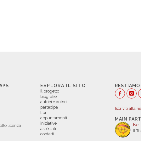
 APS
ESPLORA IL SITO
RESTIAMO
il progetto
biografie
autrici e autori
partecipa
Iscriviti alla 
libri
appuntamenti
MAIN PAR
iniziative
Nel
otto licenza
assòciati
Il T
contatti