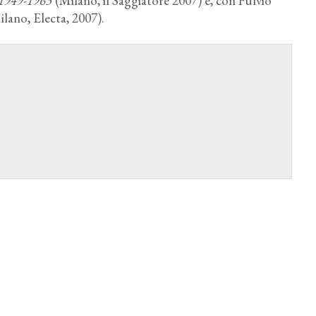
a 1949-1963
(Milano, il Saggiatore 2007) e, con Fulvio
lano, Electa, 2007).