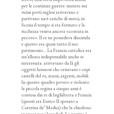
per le continue guerre: mentre nei
vicini porti inglesi arrivavano e
partivano navi cariche di merci, in
Scozia il tempo si era fermato e la
ricchezza veniva ancora «contata in
pecore». Il re ne possedeva diecimila
e questo era quasi tutto il suo
patrimonio… La Francia cattolica era
un’alleata indispensabile anche se
interessata: arrivavano da là gli
oggetti lussuosi che ornavano i cupi
castelli del re, arazzi, argenti, mobili.
In questo quadro povero e violento
la piccola regina a cinque anni è
contesa dai re di Inghilterra e Francia
(questi era Enrico II sposato a
Caterina de’ Medici) che la chiedono
in sposa per i loro figli. La partita è