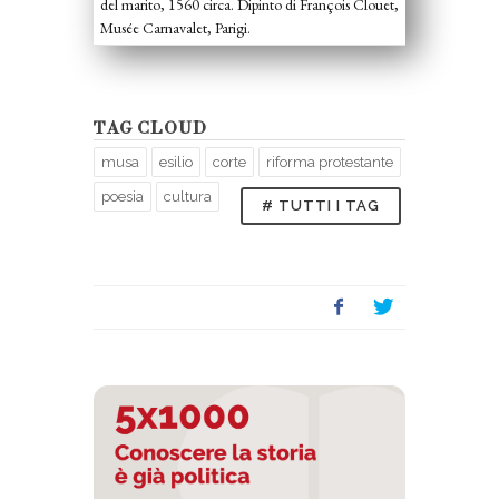
del marito, 1560 circa. Dipinto di François Clouet,
Musée Carnavalet, Parigi.
TAG CLOUD
musa
esilio
corte
riforma protestante
poesia
cultura
# TUTTI I TAG