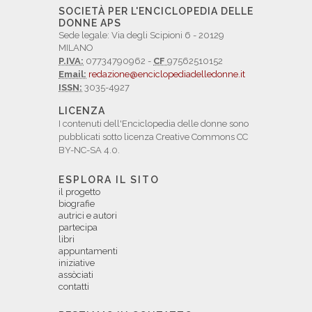
SOCIETÀ PER L'ENCICLOPEDIA DELLE
DONNE APS
Sede legale: Via degli Scipioni 6 - 20129
MILANO
P.IVA:
07734790962 -
CF
97562510152
Email:
redazione@enciclopediadelledonne.it
ISSN:
3035-4927
LICENZA
I contenuti dell'Enciclopedia delle donne sono
pubblicati sotto licenza Creative Commons CC
BY-NC-SA 4.0.
ESPLORA IL SITO
il progetto
biografie
autrici e autori
partecipa
libri
appuntamenti
iniziative
assòciati
contatti