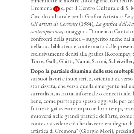
dimenticate le mostre antologiche, con relativ
Cremona
e, per il Centro Culturale di S.
10
Circolo culturale per la Grafica Artistica:
La g
Gli artisti di Corrente
(1984),
La grafica dell’As
contemporanea
, omaggio a Domenico Cantatore 
confronti della grafica – suggerito anche dai 
nella sua biblioteca e confermato dalle present
esclusivamente dediti alla grafica (Korompay,
Torre, Galli, Ghitti, Nanni, Saroni, Scheiwiller
Dopo la parziale disamina delle sue molteplici
sui suoi lavori e i suoi scritti, orientati sia ver
storicizzata, che verso quella emergente nelle s
surrealista, astratta, informale o concettuale
bene, come purtroppo spesso oggi vale per certa
futuristi già avevano capito ai loro tempi, pr
muoversi nelle grandi praterie dell’arte, come 
contesti a vedere ciò che davvero era degno di 
artistica di Cremona" (Giorgio Mori), prescind