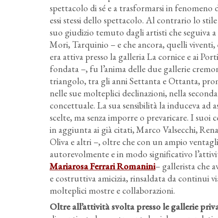
spettacolo di sé e a trasformarsi in fenomeno d
essi stessi dello spettacolo. Al contrario lo stil
suo giudizio temuto dagli artisti che seguiva a
Mori, Tarquinio – e che ancora, quelli viventi,
era attiva presso la galleria La cornice e ai Porti
fondata –, fu l’anima delle due gallerie cremon
triangolo, tra gli anni Settanta e Ottanta, p
nelle sue molteplici declinazioni, nella second
concettuale. La sua sensibilità la induceva ad a
scelte, ma senza imporre o prevaricare. I suoi c
in aggiunta ai già citati, Marco Valsecchi, Ren
Oliva e altri –, oltre che con un ampio ventagli
autorevolmente e in modo significativo l’attivit
Mariarosa Ferrari Romanini
– gallerista che 
e costruttiva amicizia, rinsaldata da continui vi
molteplici mostre e collaborazioni.
Oltre all’attività svolta presso le gallerie pr