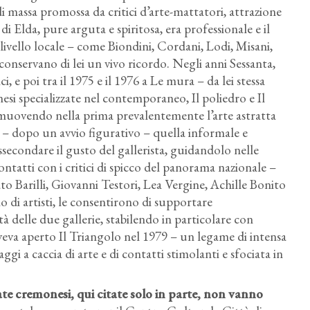
i massa promossa da critici d’arte-mattatori, attrazione
e di Elda, pure arguta e spiritosa, era professionale e il
 livello locale – come Biondini, Cordani, Lodi, Misani,
 conservano di lei un vivo ricordo. Negli anni Sessanta,
ci, e poi tra il 1975 e il 1976 a Le mura – da lei stessa
esi specializzate nel contemporaneo, Il poliedro e Il
romuovendo nella prima prevalentemente l’arte astratta
a – dopo un avvio figurativo – quella informale e
ssecondare il gusto del gallerista, guidandolo nelle
ontatti con i critici di spicco del panorama nazionale –
ato Barilli, Giovanni Testori, Lea Vergine, Achille Bonito
o di artisti, le consentirono di supportare
à delle due gallerie, stabilendo in particolare con
aveva aperto Il Triangolo nel 1979 – un legame di intensa
aggi a caccia di arte e di contatti stimolanti e sfociata in
ivate cremonesi, qui citate solo in parte, non vanno