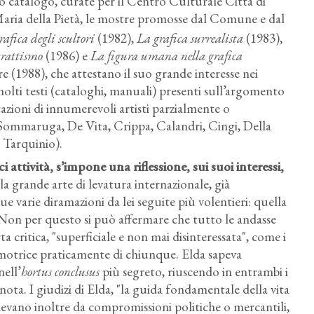
o catalogo, curate per il Centro Culturale Città di
 Maria della Pietà, le mostre promosse dal Comune e dal
rafica degli scultori
(1982),
La grafica surrealista
(1983),
trattismo
(1986) e
La figura umana nella grafica
(1988), che attestano il suo grande interesse nei
molti testi (cataloghi, manuali) presenti sull’argomento
azioni di innumerevoli artisti parzialmente o
 Sommaruga, De Vita, Crippa, Calandri, Cingi, Della
, Tarquinio).
 attività, s’impone una riflessione, sui suoi interessi,
so la grande arte di levatura internazionale, già
ue varie diramazioni da lei seguite più volentieri: quella
. Non per questo si può affermare che tutto le andasse
 critica, "superficiale e non mai disinteressata", come i
omotrice praticamente di chiunque. Elda sapeva
nell’
hortus conclusus
più segreto, riuscendo in entrambi i
nota. I giudizi di Elda, "la guida fondamentale della vita
evano inoltre da compromissioni politiche o mercantili,