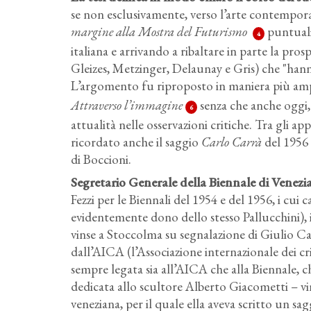
se non esclusivamente, verso l’arte contempor
margine alla Mostra del Futurismo
puntuali
4
italiana e arrivando a ribaltare in parte la pro
Gleizes, Metzinger, Delaunay e Gris) che "hann
L’argomento fu riproposto in maniera più am
Attraverso l’immagine
senza che anche oggi, 
6
attualità nelle osservazioni critiche. Tra gli ap
ricordato anche il saggio
Carlo Carrà
del 1956 
di Boccioni.
Segretario Generale della Biennale di Venezia
Fezzi per le Biennali del 1954 e del 1956, i cui
evidentemente dono dello stesso Pallucchini), 
vinse a Stoccolma su segnalazione di Giulio Ca
dall’AICA (l’Associazione internazionale dei cri
sempre legata sia all’AICA che alla Biennale, c
dedicata allo scultore Alberto Giacometti – v
veneziana, per il quale ella aveva scritto un s