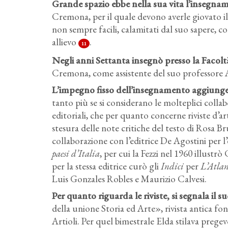
Grande spazio ebbe nella sua vita l’insegname
Cremona, per il quale devono averle giovato il
non sempre facili, calamitati dal suo sapere, 
allievo
.
11
Negli anni Settanta insegnò presso la Facoltà
Cremona, come assistente del suo professore A
L’impegno fisso dell’insegnamento aggiunge u
tanto più se si considerano le molteplici colla
editoriali, che per quanto concerne riviste d’ar
stesura delle note critiche del testo di Rosa 
collaborazione con l’editrice De Agostini per l
paesi d’Italia
, per cui la Fezzi nel 1960 illust
per la stessa editrice curò gli
Indici
per
L’Atlan
Luis Gonzales Robles e Maurizio Calvesi.
Per quanto riguarda le riviste, si segnala il 
della unione Storia ed Arte», rivista antica f
Artioli. Per quel bimestrale Elda stilava preg