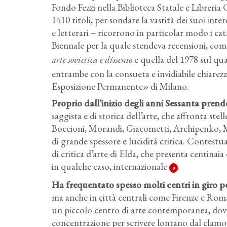
Fondo Fezzi nella Biblioteca Statale e Libreria
1410 titoli, per sondare la vastità dei suoi intere
e letterari – ricorrono in particolar modo i cata
Biennale per la quale stendeva recensioni, co
arte sovietica e dissenso
e quella del 1978 sul qu
entrambe con la consueta e invidiabile chiarezz
Esposizione Permanente» di Milano.
Proprio dall’inizio degli anni Sessanta prende 
saggista e di storica dell’arte, che affronta st
Boccioni, Morandi, Giacometti, Archipenko, Mo
di grande spessore e lucidità critica. Contestua
di critica d’arte di Elda, che presenta centinaia 
in qualche caso, internazionale
.
9
Ha frequentato spesso molti centri in giro pe
ma anche in città centrali come Firenze e Roma.
un piccolo centro di arte contemporanea, dov’
concentrazione per scrivere lontano dal clamore