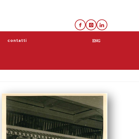
e
contatti