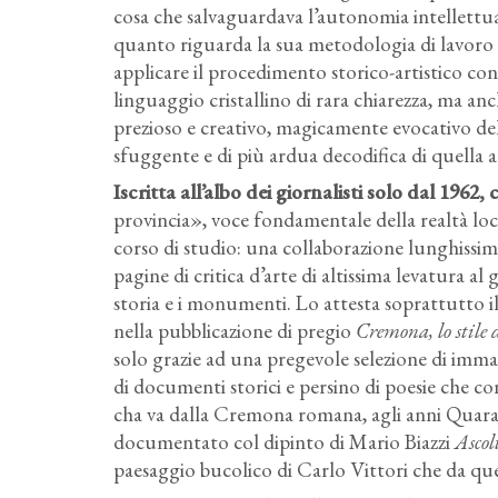
cosa che salvaguardava l’autonomia intellettual
quanto riguarda la sua metodologia di lavoro e l
applicare il procedimento storico-artistico c
linguaggio cristallino di rara chiarezza, ma anc
prezioso e creativo, magicamente evocativo de
sfuggente e di più ardua decodifica di quella a
Iscritta all’albo dei giornalisti solo dal 1962
provincia», voce fondamentale della realtà local
corso di studio: una collaborazione lunghissim
pagine di critica d’arte di altissima levatura al
storia e i monumenti. Lo attesta soprattutto i
nella pubblicazione di pregio
Cremona, lo stile 
solo grazie ad una pregevole selezione di imm
di documenti storici e persino di poesie che 
cha va dalla Cremona romana, agli anni Qua
documentato col dipinto di Mario Biazzi
Ascol
paesaggio bucolico di Carlo Vittori che da quel