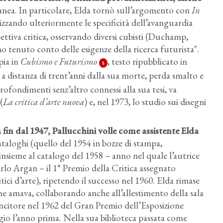
anea. In particolare, Elda tornò sull’argomento con
In
zzando ulteriormente le specificità dell’avanguardia
spettiva critica, osservando diversi cubisti (Duchamp,
o tenuto conto delle esigenze della ricerca futurista".
pia in
Cubismo e Futurismo
, testo ripubblicato in
5
a distanza di trent’anni dalla sua morte, perda smalto e
profondimenti senz’altro connessi alla sua tesi, va
(
La critica d’arte nuova
) e, nel 1973, lo studio sui disegni
 fin dal 1947, Pallucchini volle come assistente Elda
 cataloghi (quello del 1954 in bozze di stampa,
insieme al catalogo del 1958 – anno nel quale l’autrice
rlo Argan – il 1° Premio della Critica assegnato
tici d’arte), ripetendo il successo nel 1960. Elda rimase
he amava, collaborando anche all’allestimento della sala
incitore nel 1962 del Gran Premio dell’Esposizione
aggio l’anno prima. Nella sua biblioteca passata come