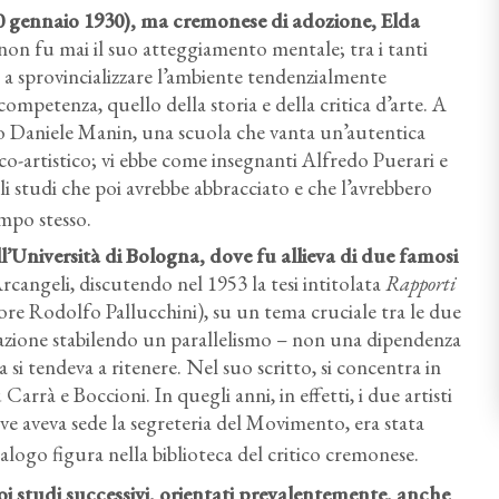
10 gennaio 1930), ma cremonese di adozione, Elda
e non fu mai il suo atteggiamento mentale; tra i tanti
e a sprovincializzare l’ambiente tendenzialmente
ompetenza, quello della storia e della critica d’arte. A
eo Daniele Manin, una scuola che vanta un’autentica
co-artistico; vi ebbe come insegnanti Alfredo Puerari e
gli studi che poi avrebbe abbracciato e che l’avrebbero
empo stesso.
ll’Università di Bologna, dove fu allieva di due famosi
rcangeli, discutendo nel 1953 la tesi intitolata
Rapporti
tore Rodolfo Pallucchini), su un tema cruciale tra le due
lazione stabilendo un parallelismo – non una dipendenza
i tendeva a ritenere. Nel suo scritto, si concentra in
 Carrà e Boccioni. In quegli anni, in effetti, i due artisti
e aveva sede la segreteria del Movimento, era stata
atalogo figura nella biblioteca del critico cremonese.
uoi studi successivi, orientati prevalentemente, anche