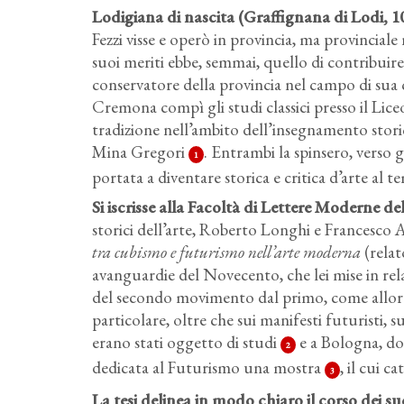
Lodigiana di nascita (Graffignana di Lodi, 
Fezzi visse e operò in provincia, ma provincial
suoi meriti ebbe, semmai, quello di contribuir
conservatore della provincia nel campo di sua c
Cremona compì gli studi classici presso il Lic
tradizione nell’ambito dell’insegnamento stori
Mina Gregori
. Entrambi la spinsero, verso 
1
portata a diventare storica e critica d’arte al t
Si iscrisse alla Facoltà di Lettere Moderne de
storici dell’arte, Roberto Longhi e Francesco A
tra cubismo e futurismo nell’arte moderna
(rela
avanguardie del Novecento, che lei mise in re
del secondo movimento dal primo, come allora s
particolare, oltre che sui manifesti futuristi, su
erano stati oggetto di studi
e a Bologna, dov
2
dedicata al Futurismo una mostra
, il cui c
3
La tesi delinea in modo chiaro il corso dei s