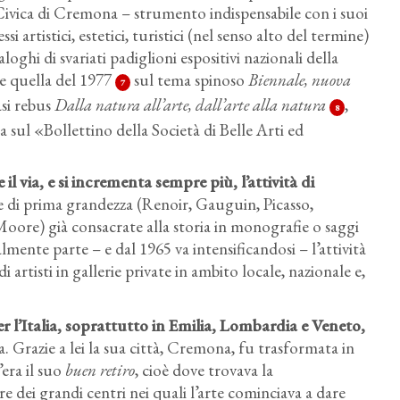
 Civica di Cremona – strumento indispensabile con i suoi
ssi artistici, estetici, turistici (nel senso alto del termine)
loghi di svariati padiglioni espositivi nazionali della
me quella del 1977
sul tema spinoso
Biennale, nuova
7
asi rebus
Dalla natura all’arte, dall’arte alla natura
,
8
a sul «Bollettino della Società di Belle Arti ed
il via, e si incrementa sempre più, l’attività di
elle di prima grandezza (Renoir, Gauguin, Picasso,
ore) già consacrate alla storia in monografie o saggi
lmente parte – e dal 1965 va intensificandosi – l’attività
di artisti in gallerie private in ambito locale, nazionale e,
r l’Italia, soprattutto in Emilia, Lombardia e Veneto,
 Grazie a lei la sua città, Cremona, fu trasformata in
era il suo
buen retiro
, cioè dove trovava la
 dei grandi centri nei quali l’arte cominciava a dare