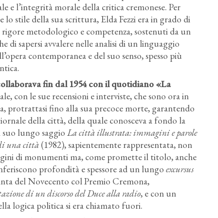
e e l’integrità morale della critica cremonese. Per
o stile della sua scrittura, Elda Fezzi era in grado di
on rigore metodologico e competenza, sostenuti da un
he di sapersi avvalere nelle analisi di un linguaggio
ll’opera contemporanea e del suo senso, spesso più
ntica.
, collaborava fin dal 1954 con il quotidiano «La
e, con le sue recensioni e interviste, che sono ora in
a, protrattasi fino alla sua precoce morte, garantendo
 giornale della città, della quale conosceva a fondo la
l suo lungo saggio
La città illustrata: immagini e parole
di una città
(1982), sapientemente rappresentata, non
agini di monumenti ma, come promette il titolo, anche
conferiscono profondità e spessore ad un lungo
excursus
ranta del Novecento col Premio Cremona,
tazione di un discorso del Duce alla radio
, e con un
la logica politica si era chiamato fuori.