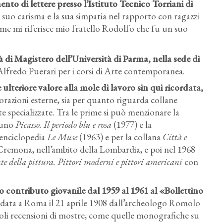
nto di lettere presso l’Istituto Tecnico Torriani di
 suo carisma e la sua simpatia nel rapporto con ragazzi
come mi riferisce mio fratello Rodolfo che fu un suo
 di Magistero dell’Università di Parma, nella sede di
lfredo Puerari per i corsi di Arte contemporanea.
lteriore valore alla mole di lavoro sin qui ricordata,
borazioni esterne, sia per quanto riguarda collane
te specializzate. Tra le prime si può menzionare la
Bruno
Picasso. Il periodo blu e rosa
(1977) e la
’enciclopedia
Le Muse
(1963) e per la collana
Città e
rò Cremona, nell’ambito della Lombardia, e poi nel 1968
te della pittura. Pittori moderni e pittori americani
con
suo contributo giovanile dal 1959 al 1961 al «Bollettino
ondata a Roma il 21 aprile 1908 dall’archeologo Romolo
evoli recensioni di mostre, come quelle monografiche su