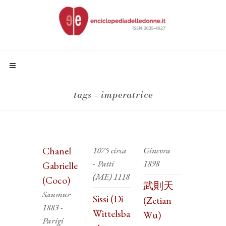
tags - imperatrice
Chanel
1075 circa
Ginevra
- Patti
1898
Gabrielle
(ME) 1118
(Coco)
武則天
Saumur
Sissi (Di
(Zetian
1883 -
Wittelsba
Wu)
Parigi