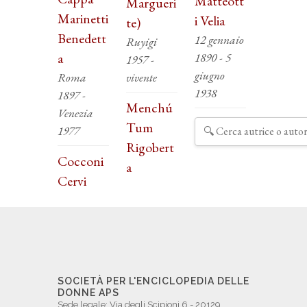
Matteott
Margueri
Marinetti
i Velia
te)
Benedett
12 gennaio
Ruyigi
a
1890 - 5
1957 -
giugno
Roma
vivente
1938
1897 -
Menchú
Venezia
Tum
1977
Rigobert
Cocconi
a
Cervi
SOCIETÀ PER L'ENCICLOPEDIA DELLE
DONNE APS
Sede legale: Via degli Scipioni 6 - 20129