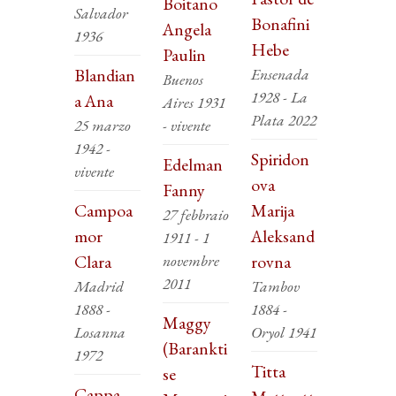
Boitano
Salvador
Bonafini
Angela
1936
Hebe
Paulin
Blandian
Ensenada
Buenos
1928 - La
a Ana
Aires 1931
Plata 2022
25 marzo
- vivente
1942 -
Spiridon
Edelman
vivente
ova
Fanny
Campoa
Marija
27 febbraio
mor
Aleksand
1911 - 1
Clara
novembre
rovna
2011
Madrid
Tambov
1888 -
1884 -
Maggy
Losanna
Oryol 1941
(Barankti
1972
Titta
se
Cappa