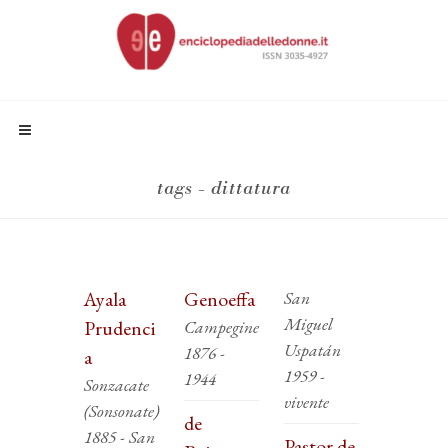
tags - dittatura
Ayala
Genoeffa
San
Miguel
Prudenci
Campegine
Uspatán
1876 -
a
1959 -
1944
Sonzacate
vivente
(Sonsonate)
de
1885 - San
Pastor de