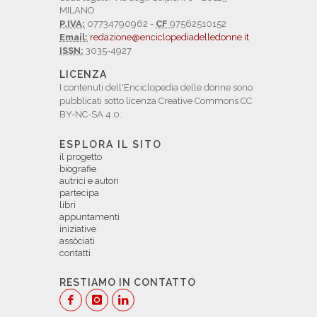
MILANO
P.IVA:
07734790962 -
CF
97562510152
Email:
redazione@enciclopediadelledonne.it
ISSN:
3035-4927
LICENZA
I contenuti dell'Enciclopedia delle donne sono
pubblicati sotto licenza Creative Commons CC
BY-NC-SA 4.0.
ESPLORA IL SITO
il progetto
biografie
autrici e autori
partecipa
libri
appuntamenti
iniziative
assòciati
contatti
RESTIAMO IN CONTATTO