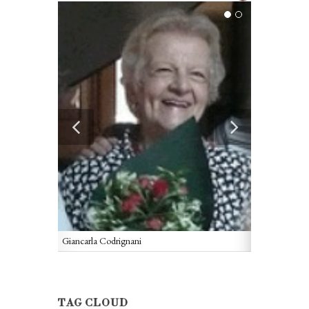
Giancarla Codrignani
Ritratto di Gi
TAG CLOUD