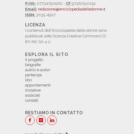
P.IVA:
07734790962 -
CF
97562510152
Email:
redazione@enciclopediadelledonne.it
ISSN:
3035-4927
LICENZA
I contenuti dell'Enciclopedia delle donne sono
pubblicati sotto licenza Creative Commons CC
BY-NC-SA 4.0.
ESPLORA IL SITO
il progetto
biografie
autrici e autori
partecipa
libri
appuntamenti
iniziative
assòciati
contatti
RESTIAMO IN CONTATTO