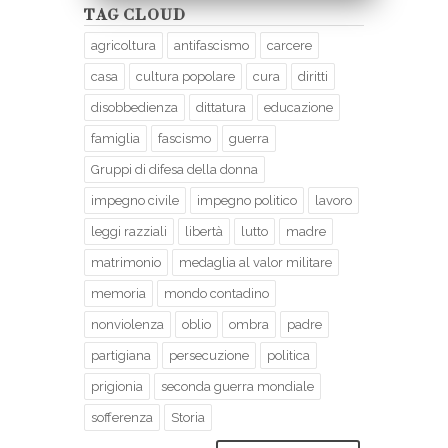
TAG CLOUD
agricoltura
antifascismo
carcere
casa
cultura popolare
cura
diritti
disobbedienza
dittatura
educazione
famiglia
fascismo
guerra
Gruppi di difesa della donna
impegno civile
impegno politico
lavoro
leggi razziali
libertà
lutto
madre
matrimonio
medaglia al valor militare
memoria
mondo contadino
nonviolenza
oblio
ombra
padre
partigiana
persecuzione
politica
prigionia
seconda guerra mondiale
sofferenza
Storia