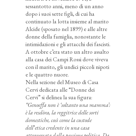
sessantotto anni, meno di un anno
dopo i suoi sette figli, di cui ha
continuato la lotta insieme al marito
Alcide (sposato nel 1899) e alle altre
donne della famiglia, nonostante le
intimidazioni e gli attacchi dei fascisti.
A ottobre c’era stato un altro assalto
alla casa dei Campi Rossi dove viveva
con il marito, gli undici piccoli nipoti
e le quattro nuore.
Nella sezione del Museo di Casa
Cervi dedicata alle “Donne dei
Cervi” si delinea la sua figura:
“Genoeffa non è ‘soltanto una mamma’:
è la resdòra, la reggitrice delle sorti
domestiche, così come la custode
dell
’
etica credente in una casa
attraversata dalla passione politica. Da