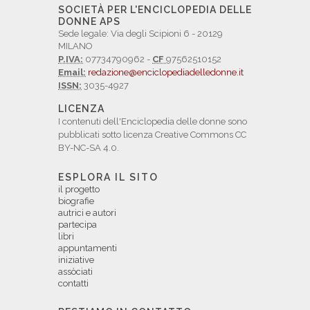
SOCIETÀ PER L'ENCICLOPEDIA DELLE
DONNE APS
Sede legale: Via degli Scipioni 6 - 20129
MILANO
P.IVA:
07734790962 -
CF
97562510152
Email:
redazione@enciclopediadelledonne.it
ISSN:
3035-4927
LICENZA
I contenuti dell'Enciclopedia delle donne sono
pubblicati sotto licenza Creative Commons CC
BY-NC-SA 4.0.
ESPLORA IL SITO
il progetto
biografie
autrici e autori
partecipa
libri
appuntamenti
iniziative
assòciati
contatti