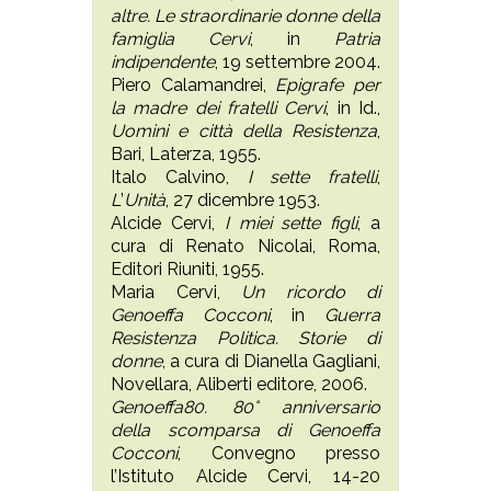
altre. Le straordinarie donne della
famiglia Cervi
, in
Patria
indipendente
, 19 settembre 2004.
Piero Calamandrei,
Epigrafe per
la madre dei fratelli Cervi
,
in Id.,
Uomini e città della Resistenza
,
Bari, Laterza, 1955.
Italo Calvino,
I sette fratelli
,
L
’
Unità
, 27 dicembre 1953.
Alcide Cervi,
I miei sette figli
, a
cura di Renato Nicolai, Roma,
Editori Riuniti, 1955.
Maria Cervi,
Un ricordo di
Genoeffa Cocconi
, in
Guerra
Resistenza Politica. Storie di
donne
, a cura di Dianella Gagliani,
Novellara, Aliberti editore, 2006.
Genoeffa80. 80° anniversario
della scomparsa di Genoeffa
Cocconi
, Convegno presso
l’Istituto Alcide Cervi, 14-20