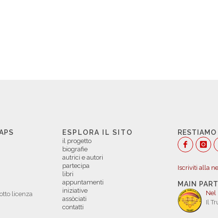
 APS
ESPLORA IL SITO
RESTIAMO
il progetto
biografie
autrici e autori
partecipa
Iscriviti alla 
libri
appuntamenti
MAIN PAR
iniziative
Nel
otto licenza
assòciati
Il T
contatti