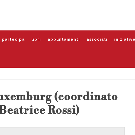
partecipa
libri
appuntamenti
assòciati
iniziativ
Luxemburg (coordinato
 Beatrice Rossi)