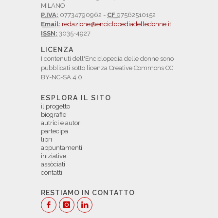
MILANO
P.IVA:
07734790962 -
CF
97562510152
Email:
redazione@enciclopediadelledonne.it
ISSN:
3035-4927
LICENZA
I contenuti dell'Enciclopedia delle donne sono
pubblicati sotto licenza Creative Commons CC
BY-NC-SA 4.0.
ESPLORA IL SITO
il progetto
biografie
autrici e autori
partecipa
libri
appuntamenti
iniziative
assòciati
contatti
RESTIAMO IN CONTATTO