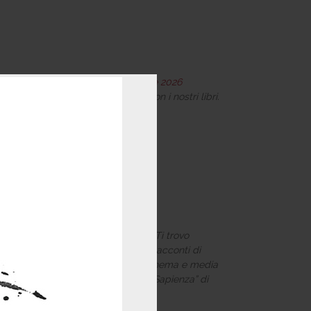
bre 2026 - Domenica, 13 Settembre 2026
estival dell'editoria femminista, con i nostri libri.
ambiata
2026 | 18:30 - 19:30
 (University of Virginia) presenta Ti trovo
to di CATS (Cara amica ti scrivo. Racconti di
azionali fra donne tra letteratura, cinema e media
gno organizzato dall’Università “La Sapienza” di