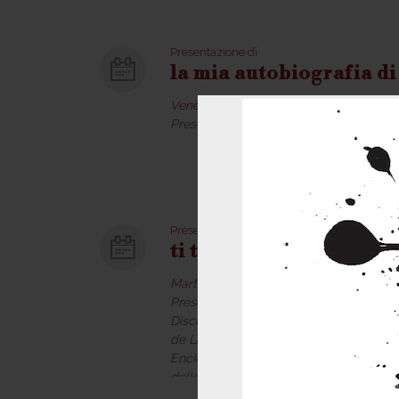
Presentazione di
la mia autobiografia d
Venerdì, 18 Settembre 2026 | 18:00 - 19
Presentazione con Margherita Giacobino
Presentazione di
ti trovo cambiata
Martedì, 7 Luglio 2026 | 18:00 - 19:00
Presentazione di "Ti trovo cambiata" di
Discutono con l’autrice Laura Gramuglia (
de La città delle donne) e Paola Di Stef
Enciclopediadelledonne.it). Saluti di A
delle donne).