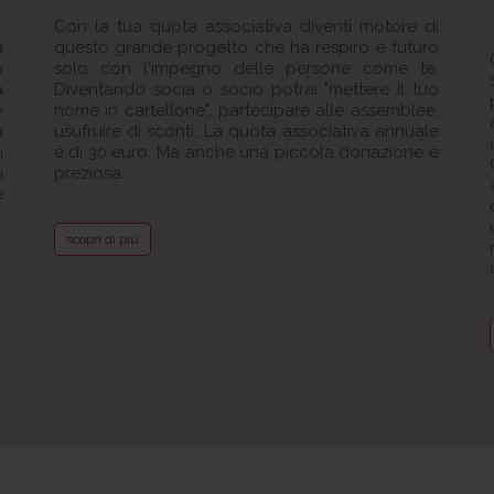
.
Con la tua quota associativa diventi motore di
a
questo grande progetto che ha respiro e futuro
o
solo con l'impegno delle persone come te.
a
Diventando socia o socio potrai "mettere il tuo
e
nome in cartellone", partecipare alle assemblee,
a
usufruire di sconti...La quota associativa annuale
i
è di 30 euro. Ma anche una piccola donazione è
i
preziosa.
e
scopri di più