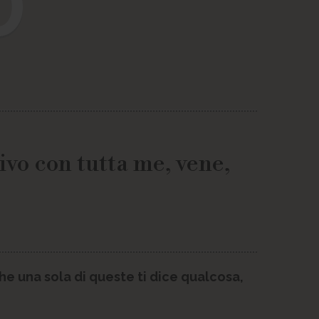
0
rivo con tutta me, vene,
e una sola di queste ti dice qualcosa,