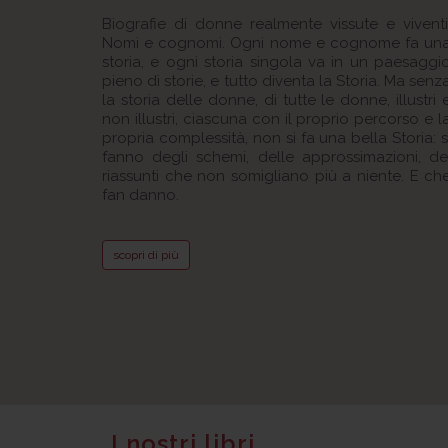
Biografie di donne realmente vissute e viventi
Nomi e cognomi. Ogni nome e cognome fa un
storia, e ogni storia singola va in un paesaggi
pieno di storie, e tutto diventa la Storia. Ma senz
la storia delle donne, di tutte le donne, illustri 
non illustri, ciascuna con il proprio percorso e l
propria complessità, non si fa una bella Storia: s
fanno degli schemi, delle approssimazioni, de
riassunti che non somigliano più a niente. E ch
fan danno.
scopri di più
I nostri libri