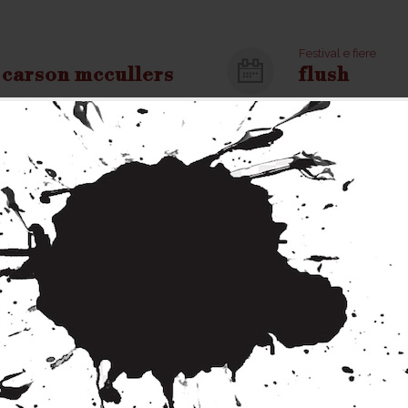
Festival e fiere
i carson mccullers
flush
:00
Sabato, 12 Settem
 e Martina Merletti.
Saremo a Flush, il F
Presentazione di
ti trovo c
Giovedì, 25 Giugno 
 Francesca Calamita.
Francesca Calamita
Autrice e direttrice artistica
cambiata nell’ambi
ano (ufficio stampa
amicizia e reti rel
nna Pramstrahler (Biblioteca
italiani), un conve
Roma.