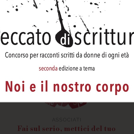
ASSOCIATI
Fai sul serio, mettici del tuo