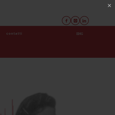
×
e
contatti