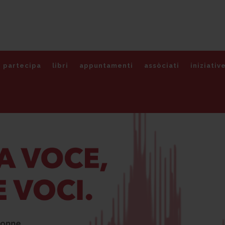
partecipa
libri
appuntamenti
assòciati
iniziativ