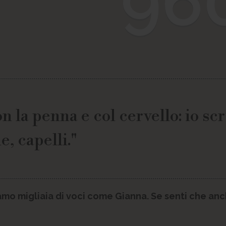
96
n la penna e col cervello: io sc
, capelli."
mo migliaia di voci come Gianna. Se senti che anch